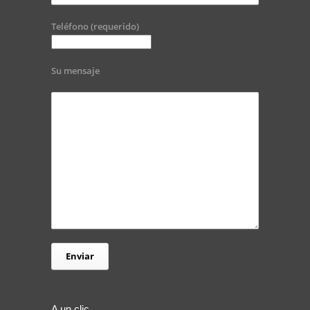
Teléfono (requerido)
Su mensaje
A un clic