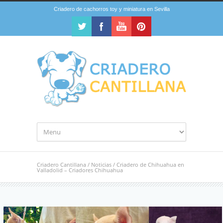
Criadero de cachorros toy y miniatura en Sevilla
Criadero Cantillana
/
Noticias
/
Criadero de Chihuahua en
Valladolid – Criadores Chihuahua