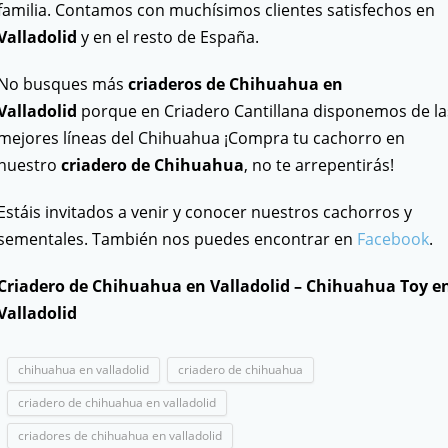
familia. Contamos con muchísimos clientes satisfechos en
Valladolid
y en el resto de España.
No busques más
criaderos de Chihuahua en
Valladolid
porque en Criadero Cantillana disponemos de la
mejores líneas del Chihuahua ¡Compra tu cachorro en
nuestro
criadero de Chihuahua
, no te arrepentirás!
Estáis invitados a venir y conocer nuestros cachorros y
sementales. También nos puedes encontrar en
Facebook
.
Criadero de Chihuahua en Valladolid – Chihuahua Toy e
Valladolid
chihuahua en valladolid
criadero de chihuahua
criadero de chihuahua en valladolid
criadores de chihuahua en valladolid