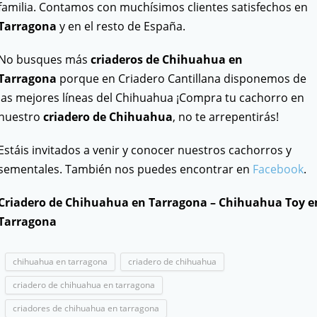
familia. Contamos con muchísimos clientes satisfechos en
Tarragona
y en el resto de España.
No busques más
criaderos de Chihuahua en
Tarragona
porque en Criadero Cantillana disponemos de
las mejores líneas del Chihuahua ¡Compra tu cachorro en
nuestro
criadero de Chihuahua
, no te arrepentirás!
Estáis invitados a venir y conocer nuestros cachorros y
sementales. También nos puedes encontrar en
Facebook
.
Criadero de Chihuahua en Tarragona – Chihuahua Toy e
Tarragona
chihuahua en tarragona
criadero de chihuahua
criadero de chihuahua en tarragona
criadores de chihuahua en tarragona