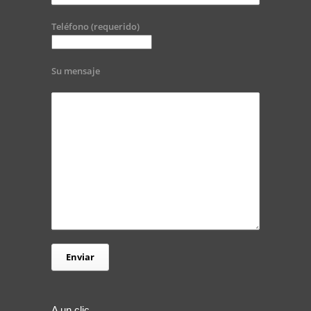
Teléfono (requerido)
Su mensaje
A un clic