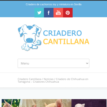
Criadero de cachorros toy y miniatura en Sevilla
Criadero Cantillana
/
Noticias
/
Criadero de Chihuahua en
Tarragona – Criadores Chihuahua