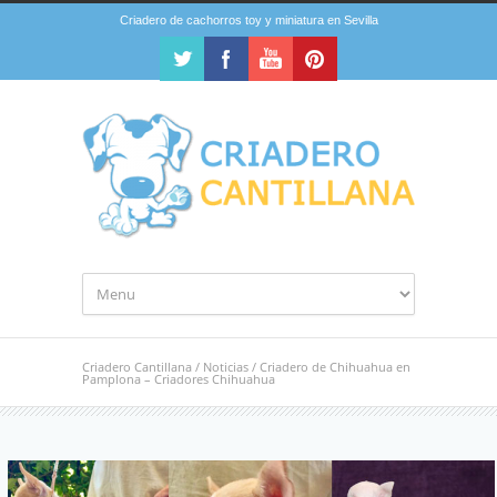
Criadero de cachorros toy y miniatura en Sevilla
Criadero Cantillana
/
Noticias
/
Criadero de Chihuahua en
Pamplona – Criadores Chihuahua