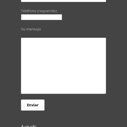
Teléfono (requerido)
Su mensaje
A un clic