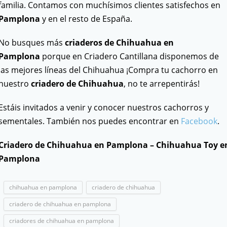
familia. Contamos con muchísimos clientes satisfechos en
Pamplona
y en el resto de España.
No busques más
criaderos de Chihuahua en
Pamplona
porque en Criadero Cantillana disponemos de
las mejores líneas del Chihuahua ¡Compra tu cachorro en
nuestro
criadero de Chihuahua
, no te arrepentirás!
Estáis invitados a venir y conocer nuestros cachorros y
sementales. También nos puedes encontrar en
Facebook
.
Criadero de Chihuahua en Pamplona – Chihuahua Toy e
Pamplona
chihuahua en pamplona
criadero de chihuahua
criadero de chihuahua en pamplona
criadores de chihuahua en pamplona