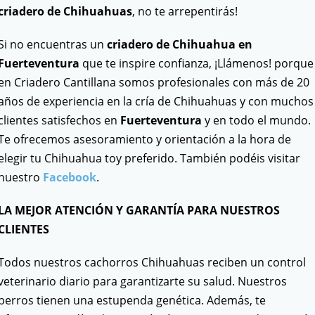
criadero de Chihuahuas
, no te arrepentirás!
Si no encuentras un
criadero de Chihuahua en
Fuerteventura
que te inspire confianza, ¡Llámenos! porque
en Criadero Cantillana somos profesionales con más de 20
años de experiencia en la cría de Chihuahuas y con muchos
clientes satisfechos en
Fuerteventura
y en todo el mundo.
Te ofrecemos asesoramiento y orientación a la hora de
elegir tu Chihuahua toy preferido. También podéis visitar
nuestro
Facebook
.
LA MEJOR ATENCIÓN Y GARANTÍA PARA NUESTROS
CLIENTES
Todos nuestros cachorros Chihuahuas reciben un control
veterinario diario para garantizarte su salud. Nuestros
perros tienen una estupenda genética. Además, te