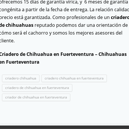
ofrecemos 15 días de garantía vírica, y 6 meses de garantía
congénita a partir de la fecha de entrega. La relación calida
precio está garantizada. Como profesionales de un
criader
de chihuahuas
reputado podemos dar una orientación de
cómo será el cachorro y somos los mejores asesores del
cliente.
Criadero de Chihuahua en Fuerteventura – Chihuahuas
en Fuerteventura
criadero chihuahua
criadero chihuahua en fuerteventura
criadero de chihuahua en fuerteventura
criador de chihuahua en fuerteventura