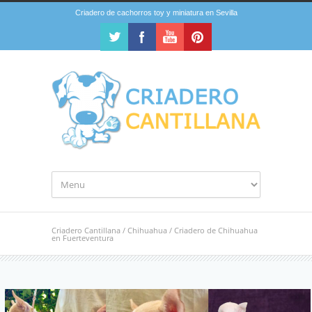
Criadero de cachorros toy y miniatura en Sevilla
Criadero Cantillana
/
Chihuahua
/
Criadero de Chihuahua
en Fuerteventura