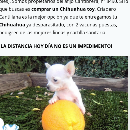
pies). Somos propietarios del afijo Cantibrera, nº 8490. Si lo
que buscas es
comprar un Chihuahua toy
, Criadero
Cantillana es la mejor opción ya que te entregamos tu
Chihuahua
ya desparasitado, con 2 vacunas puestas,
pedigree de las mejores líneas y cartilla sanitaria.
¡LA DISTANCIA HOY DÍA NO ES UN IMPEDIMENTO!