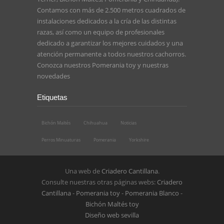
Contamos con más de 2.500 metros cuadrados de
instalaciones dedicados a la cría de las distintas
razas, así como un equipo de profesionales
dedicado a garantizar los mejores cuidados y una
atención permanente a todos nuestros cachorros.
Conozca nuestros
Pomerania toy
y nuestras
novedades
Etiquetas
Bichón Maltés
Chihuahua
Noticias
Perros Minuaturas
Pomerania
Yorkshire
Una web de
Criadero Cantillana
.
Consulte nuestras otras páginas webs:
Criadero
Cantillana
-
Pomerania toy
-
Pomerania Blanco
-
Bichón Maltés toy
Diseño web sevilla