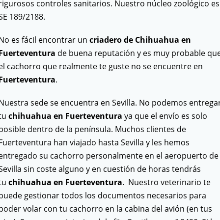
rigurosos controles sanitarios. Nuestro núcleo zoológico es
SE 189/2188.
No es fácil encontrar un
criadero de Chihuahua en
Fuerteventura
de buena reputación y es muy probable qu
el cachorro que realmente te guste no se encuentre en
Fuerteventura
.
Nuestra sede se encuentra en Sevilla. No podemos entrega
tu
chihuahua en Fuerteventura
ya que el envío es solo
posible dentro de la península. Muchos clientes de
Fuerteventura han viajado hasta Sevilla y les hemos
entregado su cachorro personalmente en el aeropuerto de
Sevilla sin coste alguno y en cuestión de horas tendrás
tu
chihuahua en Fuerteventura
. Nuestro veterinario te
puede gestionar todos los documentos necesarios para
poder volar con tu cachorro en la cabina del avión (en tus