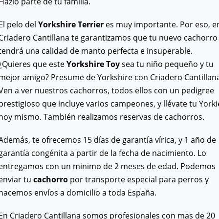
Hazlo parte de tu familia.
El pelo del
Yorkshire Terrier
es muy importante. Por eso, e
Criadero Cantillana te garantizamos que tu nuevo cachorro
tendrá una calidad de manto perfecta e insuperable.
¿Quieres que este
Yorkshire Toy
sea tu niño pequeño y tu
mejor amigo? Presume de Yorkshire con Criadero Cantillana
Ven a ver nuestros cachorros, todos ellos con un pedigree
prestigioso que incluye varios campeones, y llévate tu Yorki
hoy mismo. También realizamos reservas de cachorros.
Además, te ofrecemos 15 días de garantía vírica, y 1 año de
garantía congénita a partir de la fecha de nacimiento. Lo
entregamos con un minimo de 2 meses de edad. Podemos
enviar tu
cachorro
por transporte especial para perros y
hacemos envíos a domicilio a toda España.
En Criadero Cantillana somos profesionales con mas de 20