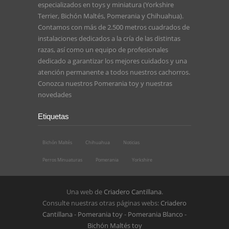
especializados en toys y miniatura (Yorkshire
Terrier, Bichón Maltés, Pomerania y Chihuahua).
Contamos con más de 2.500 metros cuadrados de
instalaciones dedicados a la cría de las distintas
razas, así como un equipo de profesionales
dedicado a garantizar los mejores cuidados y una
atención permanente a todos nuestros cachorros.
Conozca nuestros
Pomerania toy
y nuestras
novedades
Etiquetas
Bichón Maltés
Chihuahua
Noticias
Perros Minuaturas
Pomerania
Yorkshire
Una web de
Criadero Cantillana
.
Consulte nuestras otras páginas webs:
Criadero
Cantillana
-
Pomerania toy
-
Pomerania Blanco
-
Bichón Maltés toy