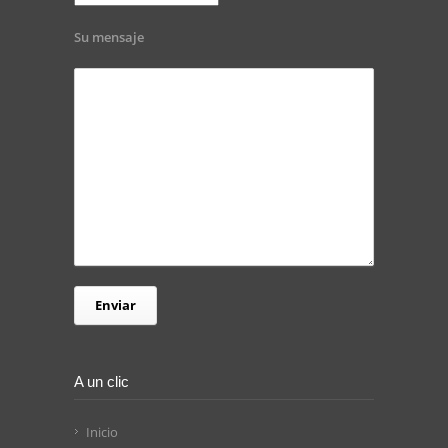
Su mensaje
A un clic
Inicio