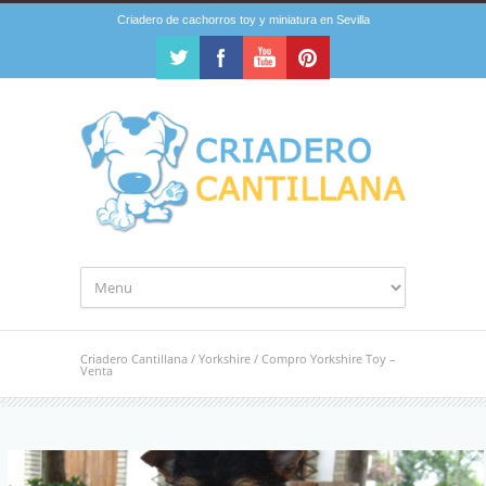
Criadero de cachorros toy y miniatura en Sevilla
Criadero Cantillana
/
Yorkshire
/
Compro Yorkshire Toy –
Venta