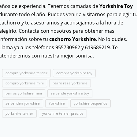
años de experiencia. Tenemos camadas de
Yorkshire Toy
durante todo el año. Puedes venir a visitarnos para elegir t
cachorro y te asesoramos y aconsejamos a la hora de
elegirlo. Contacta con nosotros para obtener mas
información sobre tu
cachorro Yorkshire
. No lo dudes.
Llama ya a los teléfonos 955730962 y 619689219. Te
atenderemos con nuestra mejor sonrisa.
compra yorkshire terrier
compra yorkshire toy
compro yorkshire mini
perro raza yorkshire
perros yorkshire mini
se vende yorkshire toy
se venden yorkshire
Yorkshire
yorkshire pequeños
yorkshire terrier
yorkshire terrier precios