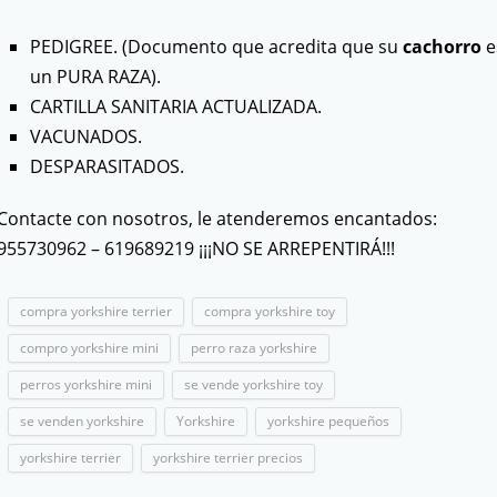
PEDIGREE. (Documento que acredita que su
cachorro
e
un PURA RAZA).
CARTILLA SANITARIA ACTUALIZADA.
VACUNADOS.
DESPARASITADOS.
Contacte con nosotros, le atenderemos encantados:
955730962 – 619689219 ¡¡¡NO SE ARREPENTIRÁ!!!
compra yorkshire terrier
compra yorkshire toy
compro yorkshire mini
perro raza yorkshire
perros yorkshire mini
se vende yorkshire toy
se venden yorkshire
Yorkshire
yorkshire pequeños
yorkshire terrier
yorkshire terrier precios