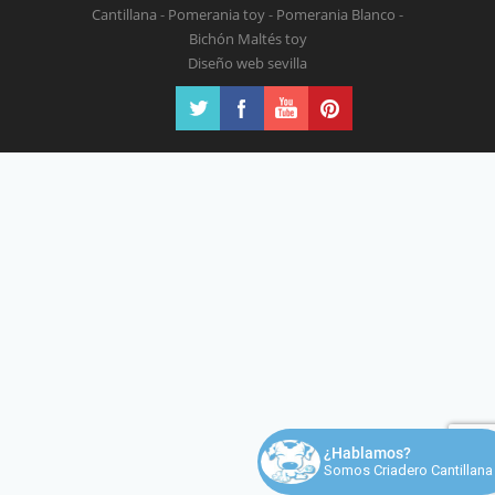
Cantillana
-
Pomerania toy
-
Pomerania Blanco
-
Bichón Maltés toy
Diseño web sevilla
¿Hablamos?
Somos Criadero Cantillana