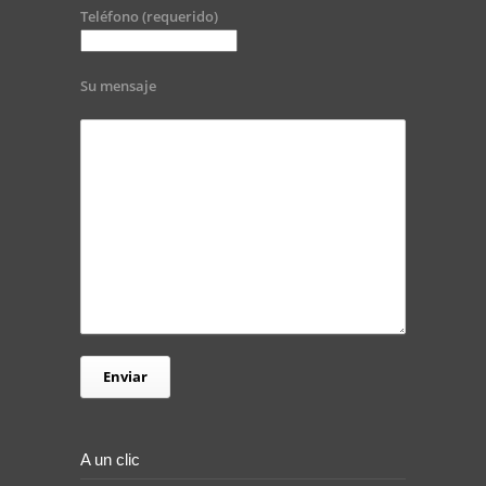
Teléfono (requerido)
Su mensaje
A un clic