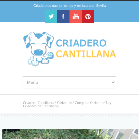
Criadero de cachorros toy y miniatura en Sevilla
Criadero Cantillana
/
Yorkshire
/
Comprar Yorkshire Toy –
Criadero de Cantillana