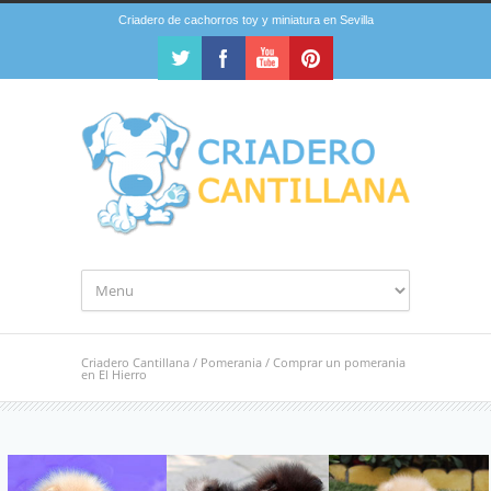
Criadero de cachorros toy y miniatura en Sevilla
Criadero Cantillana
/
Pomerania
/
Comprar un pomerania
en El Hierro