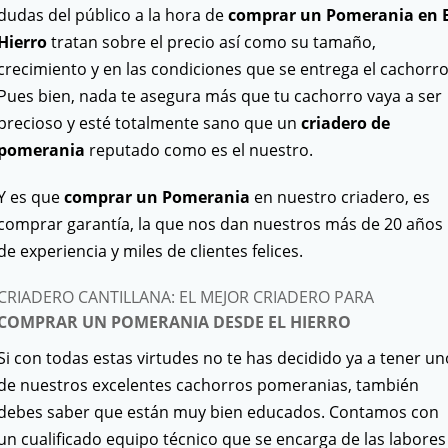
dudas del público a la hora de
comprar un Pomerania en E
Hierro
tratan sobre el precio así como su tamaño,
crecimiento y en las condiciones que se entrega el cachorro
Pues bien, nada te asegura más que tu cachorro vaya a ser
precioso y esté totalmente sano que un
criadero de
pomerania
reputado como es el nuestro.
Y es que
comprar un Pomerania
en nuestro criadero, es
comprar garantía, la que nos dan nuestros más de 20 años
de experiencia y miles de clientes felices.
CRIADERO CANTILLANA: EL MEJOR CRIADERO PARA
COMPRAR UN POMERANIA DESDE EL HIERRO
Si con todas estas virtudes no te has decidido ya a tener un
de nuestros excelentes cachorros pomeranias, también
debes saber que están muy bien educados. Contamos con
un cualificado equipo técnico que se encarga de las labores