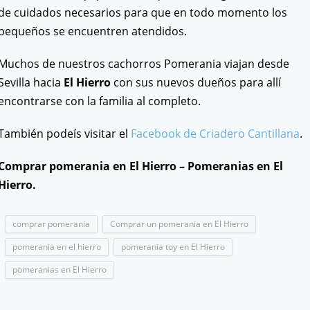
de cuidados necesarios para que en todo momento los
pequeños se encuentren atendidos.
Muchos de nuestros cachorros Pomerania viajan desde
Sevilla hacia
El Hierro
con sus nuevos dueños para allí
encontrarse con la familia al completo.
También podeís visitar el
Facebook de Criadero Cantillana
.
Comprar pomerania en El Hierro – Pomeranias en El
Hierro.
comprar pomerania
Comprar un pomerania en El Hierro
pomerania en el hierro
pomerania toy en El Hierro
pomeranias en El Hierro