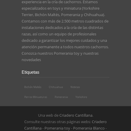
experiencia en la cría de cachorros. Estamos
especializados en toys y miniatura (Yorkshire
Terrier, Bichón Maltés, Pomerania y Chihuahua).
Contamos con más de 2.500 metros cuadrados de
instalaciones dedicados a la cría de las distintas
razas, así como un equipo de profesionales
dedicado a garantizar los mejores cuidados y una
atención permanente a todos nuestros cachorros.
Conozca nuestros
Pomerania toy
y nuestras
novedades
Etiquetas
Bichón Maltés
Chihuahua
Noticias
Perros Minuaturas
Pomerania
Yorkshire
Una web de
Criadero Cantillana
.
Consulte nuestras otras páginas webs:
Criadero
Cantillana
-
Pomerania toy
-
Pomerania Blanco
-