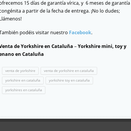
ofrecemos 15 días de garantía vírica, y 6 meses de garantía
congénita a partir de la fecha de entrega. ¡No lo dudes;
Llámenos!
También podéis visitar nuestro
Facebook
.
Venta de Yorkshire en Cataluña
–
Yorkshire
mini, toy y
enano en Cataluña
venta de yorkshire
venta de yorkshire en cataluña
yorkshire en cataluña
yorkshire toy en cataluña
yorkshires en cataluña