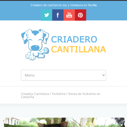
Criadero de cachorros toy y miniatura en Sevilla
Criadero Cantillana
/
Yorkshire
/
Venta de Yorkshire en
Cataluña