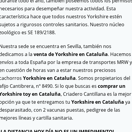
durante todo el año, también poseemos todos los permiso
necesarios para desempeñar nuestra actividad. Esta
característica hace que todos nuestros Yorkshire estén
sujetos a rigurosos controles sanitarios. Nuestro núcleo
zoológico es SE 189/2188.
Nuestra sede se encuentra en Sevilla, también nos
dedicamos a la
venta de Yorkshire en Cataluña
. Hacemos
envíos a toda España por la empresa de transportes MRW y
en cuestión de horas van a estar nuestros preciosos
cachorros
Yorkshire
en Cataluña
. Somos propietarios del
afijo Cantibrera, nº 8490. Si lo que buscas es
comprar un
Yorkshire toy en Cataluña
, Criadero Cantillana es la mejor
opción ya que te entregamos tu
Yorkshire
en Cataluña
ya
desparasitado, con 2 vacunas puestas, pedigree de las
mejores líneas y cartilla sanitaria.
¡LA DISTANCIA HOY DÍA NO ES UN IMPEDIMENTO!