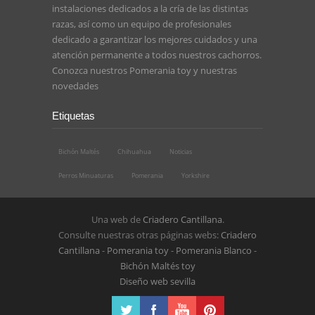
instalaciones dedicados a la cría de las distintas
razas, así como un equipo de profesionales
dedicado a garantizar los mejores cuidados y una
atención permanente a todos nuestros cachorros.
Conozca nuestros
Pomerania toy
y nuestras
novedades
Etiquetas
Bichón Maltés
Chihuahua
Noticias
Perros Minuaturas
Pomerania
Yorkshire
Una web de
Criadero Cantillana
.
Consulte nuestras otras páginas webs:
Criadero
Cantillana
-
Pomerania toy
-
Pomerania Blanco
-
Bichón Maltés toy
Diseño web sevilla