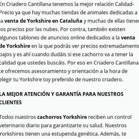
En Criadero Cantillana tenemos la mejor relación Calidad-
Precio ya que hay muchas tiendas de animales dedicadas a
la
venta de Yorkshire en Cataluña
y muchas de ellas tiene
los precios por las nubes. Por contra, también existen
algunos tablones de anuncios online dedicados a la
venta
de Yorkshire
en la que podrás ver precios extremadament
bajos y es ahí cuando dudáis si ese cachorro va a tener la
calidad que ustedes buscáis. Por eso en Criadero Cantillana
te ofrecemos asesoramiento y orientación a la hora de
elegir tu Yorkshire toy preferido de nuestro criadero.
LA MEJOR ATENCIÓN Y GARANTÍA PARA NUESTROS
CLIENTES
Todos nuestros
cachorros Yorkshire
reciben un control
veterinario diario para garantizarte su salud. Nuestros
Yorkshires tienen una estupenda genética. Además, te