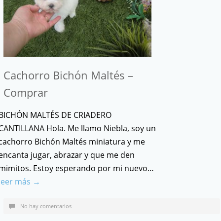
Cachorro Bichón Maltés –
Comprar
BICHÓN MALTÉS DE CRIADERO
CANTILLANA Hola. Me llamo Niebla, soy un
cachorro Bichón Maltés miniatura y me
encanta jugar, abrazar y que me den
mimitos. Estoy esperando por mi nuevo…
leer más →
No hay comentarios