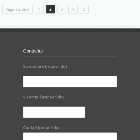
Página 2 de 5
1
2
3
4
5
Contactar
Su nombre (requerido)
Su e-mail (requerido)
Ciudad (requerido)