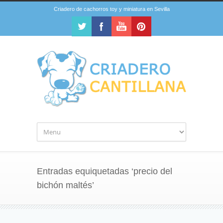
Criadero de cachorros toy y miniatura en Sevilla
Entradas equiquetadas ‘precio del
bichón maltés’