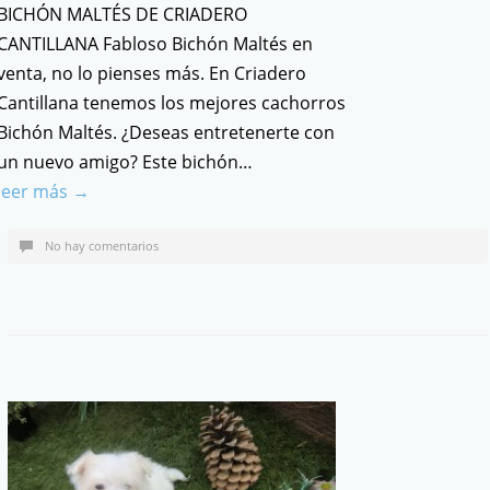
BICHÓN MALTÉS DE CRIADERO
CANTILLANA Fabloso Bichón Maltés en
venta, no lo pienses más. En Criadero
Cantillana tenemos los mejores cachorros
Bichón Maltés. ¿Deseas entretenerte con
un nuevo amigo? Este bichón…
leer más →
No hay comentarios