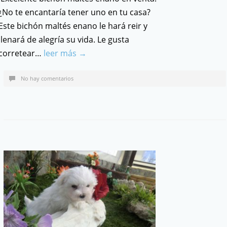
¿No te encantaría tener uno en tu casa?
Este bichón maltés enano le hará reir y
llenará de alegría su vida. Le gusta
corretear…
leer más →
No hay comentarios