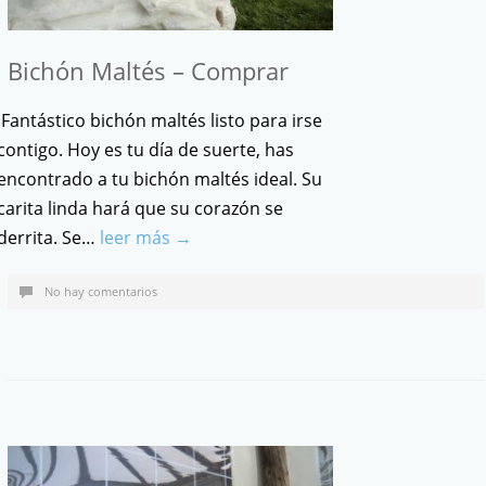
Bichón Maltés – Comprar
Fantástico bichón maltés listo para irse
contigo. Hoy es tu día de suerte, has
encontrado a tu bichón maltés ideal. Su
carita linda hará que su corazón se
derrita. Se…
leer más →
No hay comentarios