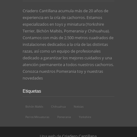
Criadero Cantillana acumula más de 20 años de
experiencia en la cría de cachorros. Estamos
especializados en toys y miniatura (Yorkshire
Terrier, Bichón Maltés, Pomerania y Chihuahua).
Contamos con más de 2.500 metros cuadrados de
instalaciones dedicados a la cría de las distintas
razas, así como un equipo de profesionales
dedicado a garantizar los mejores cuidados y una
atención permanente a todos nuestros cachorros.
Conozca nuestros
Pomerania toy
y nuestras
novedades
Etiquetas
Bichón Maltés
Chihuahua
Noticias
Perros Minuaturas
Pomerania
Yorkshire
Una web de
Criadero Cantillana
.