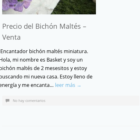
Precio del Bichón Maltés –
Venta
Encantador bichón maltés miniatura.
Hola, mi nombre es Basket y soy un
bichón maltés de 2 mesesitos y estoy
buscando mi nueva casa. Estoy lleno de
energía y me encanta…
leer más →
No hay comentarios