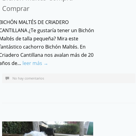
Comprar
BICHÓN MALTÉS DE CRIADERO
CANTILLANA ¿Te gustaría tener un Bichón
Maltés de talla pequeña? Mira este
fantástico cachorro Bichón Maltés. En
Criadero Cantillana nos avalan más de 20
años de…
leer más →
No hay comentarios