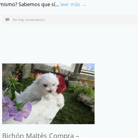
mismo? Sabemos que sí…
leer más →
No hay comentarios
Bichón Maltés Compra –