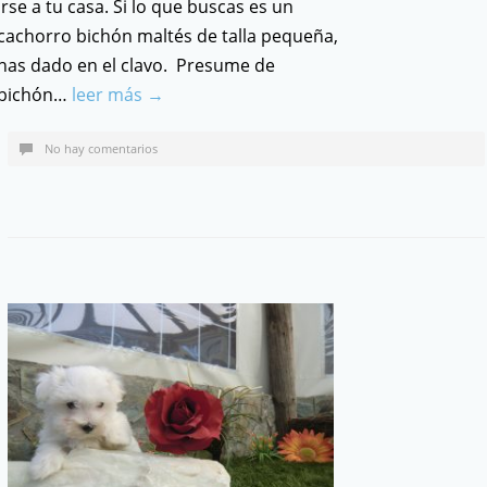
irse a tu casa. Si lo que buscas es un
cachorro bichón maltés de talla pequeña,
has dado en el clavo. Presume de
bichón…
leer más →
No hay comentarios