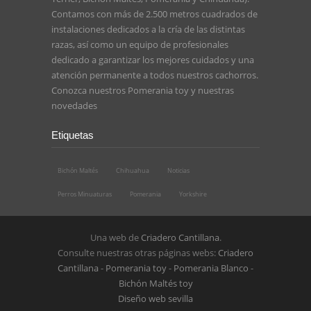
Contamos con más de 2.500 metros cuadrados de
instalaciones dedicados a la cría de las distintas
razas, así como un equipo de profesionales
dedicado a garantizar los mejores cuidados y una
atención permanente a todos nuestros cachorros.
Conozca nuestros
Pomerania toy
y nuestras
novedades
Etiquetas
Bichón Maltés
Chihuahua
Noticias
Perros Minuaturas
Pomerania
Yorkshire
Una web de
Criadero Cantillana
.
Consulte nuestras otras páginas webs:
Criadero
Cantillana
-
Pomerania toy
-
Pomerania Blanco
-
Bichón Maltés toy
Diseño web sevilla