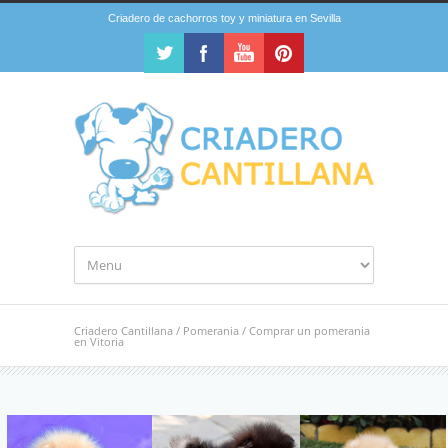
Criadero de cachorros toy y miniatura en Sevilla
Criadero Cantillana
/
Pomerania
/
Comprar un pomerania
en Vitoria