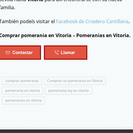
familia.
También podeís visitar el
Facebook de Criadero Cantillana
.
Comprar pomerania en Vitoria – Pomeranias en Vitoria.
comprar pomerania
Comprar un pomerania en Vitoria
pomerania en vitoria
pomerania toy en vitoria
pomeranias en vitoria