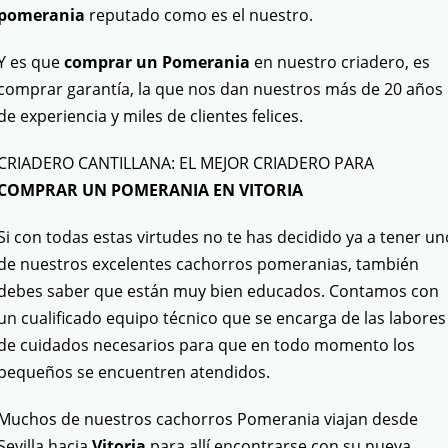
pomerania
reputado como es el nuestro.
Y es que
comprar un Pomerania
en nuestro criadero, es
comprar garantía, la que nos dan nuestros más de 20 años
de experiencia y miles de clientes felices.
CRIADERO CANTILLANA: EL MEJOR CRIADERO PARA
COMPRAR UN POMERANIA EN VITORIA
Si con todas estas virtudes no te has decidido ya a tener un
de nuestros excelentes cachorros pomeranias, también
debes saber que están muy bien educados. Contamos con
un cualificado equipo técnico que se encarga de las labores
de cuidados necesarios para que en todo momento los
pequeños se encuentren atendidos.
Muchos de nuestros cachorros Pomerania viajan desde
Sevilla hacia
Vitoria
para allí encontrarse con su nueva