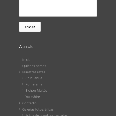
A un clic
Inicio
Quiénes somos
Nuestras razas
Chihuahua
Pomerania
Bichón Maltés
Yorkshire
Contacto
Galerías fotográficas
Fotos de nuestras camadas