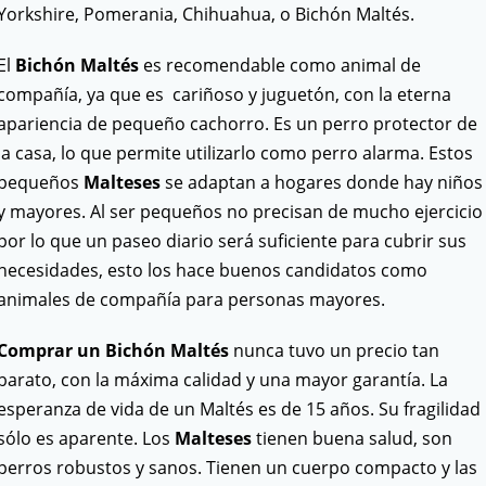
Yorkshire, Pomerania, Chihuahua, o Bichón Maltés.
El
Bichón Maltés
es recomendable como animal de
compañía, ya que es cariñoso y juguetón, con la eterna
apariencia de pequeño cachorro. Es un perro protector de
la casa, lo que permite utilizarlo como perro alarma. Estos
pequeños
Malteses
se adaptan a hogares donde hay niños
y mayores. Al ser pequeños no precisan de mucho ejercicio
por lo que un paseo diario será suficiente para cubrir sus
necesidades, esto los hace buenos candidatos como
animales de compañía para personas mayores.
Comprar un Bichón Maltés
nunca tuvo un precio tan
barato, con la máxima calidad y una mayor garantía. La
esperanza de vida de un Maltés es de 15 años. Su fragilidad
sólo es aparente. Los
Malteses
tienen buena salud, son
perros robustos y sanos. Tienen un cuerpo compacto y las