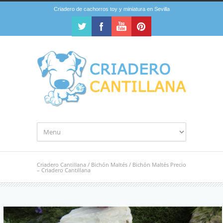
Criadero de cachorros toy y miniatura en Sevilla
Criadero Cantillana
/
Bichón Maltés
/
Bichón Maltés Precio
– Criadero Cantillana