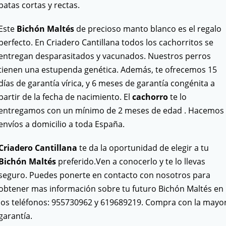
patas cortas y rectas.
Este
Bichón Maltés
de precioso manto blanco es el regalo
perfecto. En Criadero Cantillana todos los cachorritos se
entregan desparasitados y vacunados. Nuestros perros
tienen una estupenda genética. Además, te ofrecemos 15
días de garantía vírica, y 6 meses de garantía congénita a
partir de la fecha de nacimiento. El
cachorro
te lo
entregamos con un mínimo de 2 meses de edad . Hacemos
envíos a domicilio a toda España.
Criadero Cantillana
te da la oportunidad de elegir a tu
Bichón Maltés
preferido.Ven a conocerlo y te lo llevas
seguro. Puedes ponerte en contacto con nosotros para
obtener mas información sobre tu futuro Bichón Maltés en
los teléfonos: 955730962 y 619689219. Compra con la mayo
garantía.