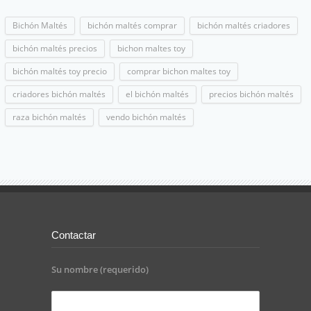
Bichón Maltés
bichón maltés comprar
bichón maltés criadores
bichón maltés precios
bichon maltes toy
bichón maltés toy precio
comprar bichon maltes toy
criadores bichón maltés
el bichón maltés
precios bichón maltés
raza bichón maltés
vendo bichón maltés
Contactar
Su nombre (requerido)