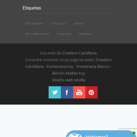
Etiquetas
Bichón Maltés
Chihuahua
Noticias
Perros Minuaturas
Pomerania
Yorkshire
Una web de
Criadero Cantillana
.
Consulte nuestras otras páginas webs:
Criadero
Cantillana
-
Pomerania toy
-
Pomerania Blanco
-
Bichón Maltés toy
Diseño web sevilla